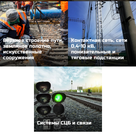
Верхнее строение пути,
Контактная сеть, сети
земляное полотно,
0,4-10 кВ,
искусственные
понизительные и
сооружения
тяговые подстанции
Системы СЦБ и связи